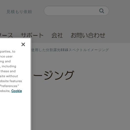
Search
見積もり依頼
Search form
ソース
サポート
会社
お問い合わせ
直接検出型カメラを使用した分割露光EELSスペクトルイメージング
parties, to
nce user
ing and
, including
r these and
トルイメージング
site without
ebsite features
 Preferences”
website,
Cookie
 2025
to
25
 am