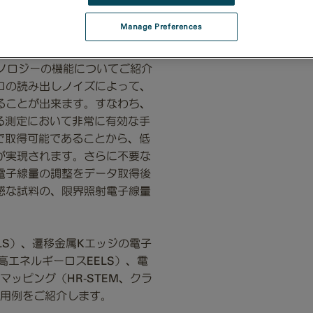
Get directions
US
Manage Preferences
SIデータの取得を可能とする
テクノロジーの機能についてご紹介
ロの読み出しノイズによって、
ることが出来ます。すなわち、
る測定において非常に有効な手
で取得可能であることから、低
が実現されます。さらに不要な
電子線量の調整をデータ取得後
感な試料の、限界照射電子線量
LS）、遷移金属Kエッジの電子
高エネルギーロスEELS）、電
マッピング（HR-STEM、クラ
応用例をご紹介します。