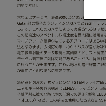
想的です[2]。
本ウェビナーでは、最高9000ピクセル毎秒の速度で
Gatan社の電子カウンティングカメラとeaSI™ 
します。これらのカメラによって実現されるほぼゼ
この超高速のスペクトル取得速度を最大限に活用す
マルチフレーム積算SI法によるアプローチはあらゆ
法となります。広視野の単一のSIのパスが僅か数秒
電子線照射量のデータ取得と高頻度のドリフト補正
データは測定後に削除可能であることから、総照射
に行うことが出来ます。これは総照射電子線量に敏
が事前に不明な場合に有効です。
凍結細胞切片の元素マッピング（STEMクライオEE
エネルギー損失近傍構造（ELNES）マッピング（超
子線照射に敏感な酸化物の低温での原子分解能EELS
イオEELS）など、この手法を使用したさまざまな