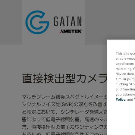
Skip to main content
This site us
enable webs
experience; 
marketing. 
device data,
直接検出型カメラを使用
similar purp
clicking “Ac
and function
you acknowle
マルチフレーム積算スペクトルイメージング(SI)法
Policy
, and
シグナルノイズ比(SNR)の双方を改善する手法として
る測定において、シンチレータを備えたCMOSやC
響によって低電子線照射量、高速のマルチフレーム積
方、直接検出型の電子カウンティングカメラはほぼ
あるため、低電子線照射条件下でのマルチフレーム積算