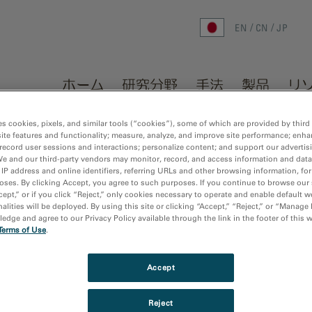
EN
CN
JP
ホーム
研究分野
手法
製品
リ
ホーム
/
会社
/
イベント
/
es cookies, pixels, and similar tools (“cookies”), some of which are provided by third 
ite features and functionality; measure, analyze, and improve site performance; enha
record user sessions and interactions; personalize content; and support our advertis
We and our third-party vendors may monitor, record, and access information and data
 IP address and online identifiers, referring URLs and other browsing information, fo
した分割露光EELSスペク
oses. By clicking Accept, you agree to such purposes. If you continue to browse our 
cept,” or if you click “Reject,” only cookies necessary to operate and enable default w
alities will be deployed. By using this site or clicking “Accept,” “Reject,” or “Manage
dge and agree to our Privacy Policy available through the link in the footer of this 
Thursday, May 8,
が提案され、STEMの像分解能と
Terms of Use
.
Friday, May 9, 20
実証されました[1]。EELSによ
11:00 pm - 12:00
CD検出器は読み出しノイズの影
Webinar
Accept
算SI法には不向きです。一
United States
ノイズの無い読み出しが可能で
,
Reject
EELS SIデータの取得に理