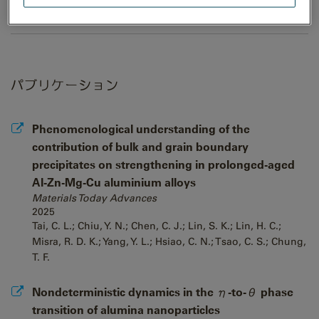
パブリケーション
Phenomenological understanding of the
contribution of bulk and grain boundary
precipitates on strengthening in prolonged-aged
Al-Zn-Mg-Cu aluminium alloys
Materials Today Advances
2025
Tai, C. L.; Chiu, Y. N.; Chen, C. J.; Lin, S. K.; Lin, H. C.;
Misra, R. D. K.; Yang, Y. L.; Hsiao, C. N.; Tsao, C. S.; Chung,
T. F.
Nondeterministic dynamics in the η-to-θ phase
transition of alumina nanoparticles