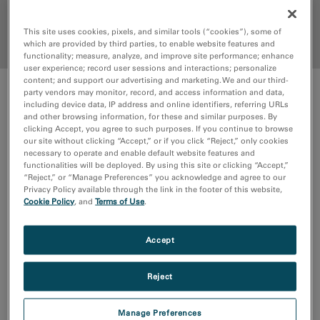
おすすめ商品
This site uses cookies, pixels, and similar tools (“cookies”), some of
トップに戻る
which are provided by third parties, to enable website features and
functionality; measure, analyze, and improve site performance; enhance
user experience; record user sessions and interactions; personalize
content; and support our advertising and marketing. We and our third-
party vendors may monitor, record, and access information and data,
APPLICATIONS
including device data, IP address and online identifiers, referring URLs
and other browsing information, for these and similar purposes. By
金属および合金
clicking Accept, you agree to such purposes. If you continue to browse
our site without clicking “Accept,” or if you click “Reject,” only cookies
necessary to operate and enable default website features and
試料作製から結晶粒径、方位、構造の構成要素の検討を通じて、
functionalities will be deployed. By using this site or clicking “Accept,”
金属や合金のワークフローを簡素化し不具合や欠陥を早期に見つ
“Reject,” or “Manage Preferences” you acknowledge and agree to our
けることで、解決策を開発して生産効率を改善することができま
Privacy Policy available through the link in the footer of this website,
Cookie Policy
, and
Terms of Use
.
す。
Read more...
組成分析
Accept
試料の作製、視覚化、および分析を明確かつ正確に行うことで、
Reject
サブナノメートル分解能のEELSおよびEDSマップを生成し、材料
や欠陥の組成、微細構造、および原子構造を解明できます。
Read
Manage Preferences
more...