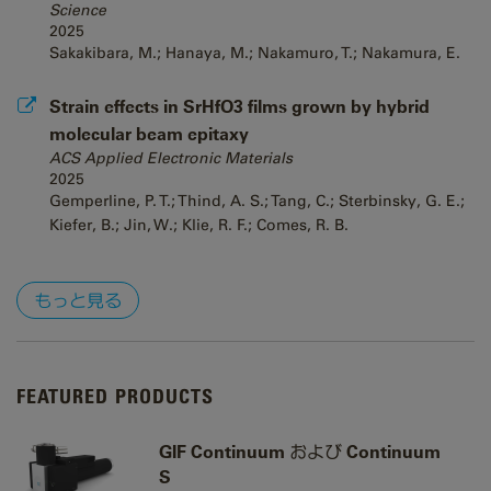
Science
2025
Sakakibara, M.; Hanaya, M.; Nakamuro, T.; Nakamura, E.
Strain effects in SrHfO3 films grown by hybrid
molecular beam epitaxy
ACS Applied Electronic Materials
2025
Gemperline, P. T.; Thind, A. S.; Tang, C.; Sterbinsky, G. E.;
Kiefer, B.; Jin, W.; Klie, R. F.; Comes, R. B.
もっと見る
FEATURED PRODUCTS
GIF Continuum および Continuum
S