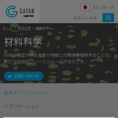
Skip to main content
EN
CN
JP
見積もり依頼
Togg
navi
ホーム
/
研究分野
/
材料科学
材料科学
材料の構造や特性とその用途との関係を理解することは、
新たな技術的ブレークスルーに不可欠です。
お問い合わせ
研究アプリケーション
パブリケーション