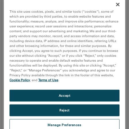
解するために、いくつかの手法を利用できます。
This site uses cookies, pixels, and similar tools (“cookies”), some of
which are provided by third parties, to enable website features and
カソードルミネッセンス
イメージング
functionality; measure, analyze, and improve site performance; enhance
user experience; record user sessions and interactions; personalize
(CL)
材料の成長、素子の超微
content; and support our advertising and marketing. We and our third-
細構造と不具合を理解す
顕微鏡レベルで材料の化
party vendors may monitor, record, and access information and data,
るのに役立つ、権威ある
学特性および電子特性に
including device data, IP address and online identifiers, referring URLs
and other browsing information, for these and similar purposes. By
賞を受賞した高分解能イ
ついて独自の知見を得る
clicking Accept, you agree to such purposes. If you continue to browse
メージングツール。
ことができる。
our site without clicking “Accept,” or if you click “Reject,” only cookies
For more information,
necessary to operate and enable default website features and
functionalities will be deployed. By using this site or clicking “Accept,”
visit
WhatIsCL.info
.
“Reject,” or “Manage Preferences” you acknowledge and agree to our
Privacy Policy available through the link in the footer of this website,
電子エネルギー損失分光
エネルギーフィルタ透過
Cookie Policy
, and
Terms of Use
.
法(EELS)
型電子顕微鏡法(EFTEM)
原子分解能の化学および
ナノメートルレベルの分
Accept
組成分析。
解能で像内の元素と化学
物質を強調しマッピング
を行い定量化するイメー
Reject
ジング手法の1つ。
Manage Preferences