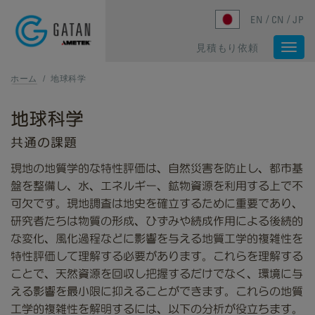
Skip to main content
EN
CN
JP
見積もり依頼
Togg
navi
ホーム
/
地球科学
地球科学
共通の課題
現地の地質学的な特性評価は、自然災害を防止し、都市基
盤を整備し、水、エネルギー、鉱物資源を利用する上で不
可欠です。現地調査は地史を確立するために重要であり、
研究者たちは物質の形成、ひずみや続成作用による後続的
な変化、風化過程などに影響を与える地質工学的複雑性を
特性評価して理解する必要があります。これらを理解する
ことで、天然資源を回収し把握するだけでなく、環境に与
える影響を最小限に抑えることができます。これらの地質
工学的複雑性を解明するには、以下の分析が役立ちます。