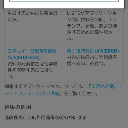
スペクトルイメージング
試料作製
EELSデータの空間分布を
独自のSEM、TEM、また
生成するための体系的な
はSTEMアプリケーショ
方法。
ン用に試料を切削、エッ
チング、研磨、および凍
結するための高性能ツー
ル。
エネルギー分散型X線分
電子後方散乱回析(EBSD)
光法(EDS/EDX)
材料の結晶方位や組織を
調べるのに役立つ。
試料の元素または化学特
性を解明するのに役立
つ。
関連するアプリケーションについては、「
太陽光発電、ユ
ーティリティ、および環境
」をご覧ください。
結果の活用
過成長やこう結作用過程を明らかにする