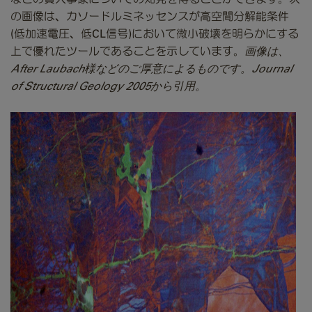
の画像は、カソードルミネッセンスが高空間
分解能条件
(低加速電圧、低CL信号)において微小破壊を明らかにする
上で優れたツールであることを示しています。
画像は、
After Laubach様などのご厚意によるものです。Journal
of Structural Geology 2005から引用。