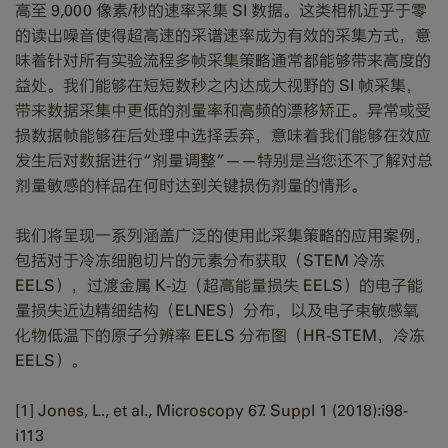
高至 9,000 像素/秒的速率采集 SI 数据。这类相机近乎于零
的读出噪音使得超高速的采谱速率成为有效的采集方式，意
味着针对所有实验流程多帧采集策略通常都能够带来高度的
益处。我们能够在短短数秒之内达成大视野的 SI 帧采集，
带来数据采集中更低的剂量率和高频的漂移矫正。异常或受
损数据帧能够在后处理中选择丢弃，意味着我们能够在效应
发生后对数据进行“剂量调整”——特别是当您还不了解对总
剂量敏感的样品在何时达到关键损伤剂量的情形。
我们将呈现一系列涵盖广泛的使用此采集策略的应用案例，
包括对于冷冻细胞切片的元素分布获取（STEM 冷冻
EELS），过渡金属 K-边（超高能量损失 EELS）的电子能
量损失近边精细结构（ELNES）分布，以及电子束敏感氧
化物低温下的原子分辨率 EELS 分布图（HR-STEM，冷冻
EELS）。
[1] Jones, L., et al., Microscopy 67. Suppl 1 (2018):i98-
i113