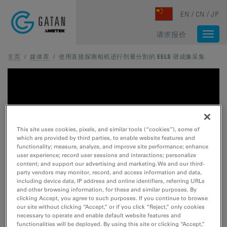
Skip to main content
EN
CN
JP
请求报价
Togg
navi
主页
/
媒体库
/
使用直接探测相机进行剂量分割的 EELS 谱成像采集
This site uses cookies, pixels, and similar tools (“cookies”), some of
which are provided by third parties, to enable website features and
functionality; measure, analyze, and improve site performance; enhance
user experience; record user sessions and interactions; personalize
content; and support our advertising and marketing. We and our third-
party vendors may monitor, record, and access information and data,
including device data, IP address and online identifiers, referring URLs
and other browsing information, for these and similar purposes. By
clicking Accept, you agree to such purposes. If you continue to browse
our site without clicking “Accept,” or if you click “Reject,” only cookies
necessary to operate and enable default website features and
functionalities will be deployed. By using this site or clicking “Accept,”