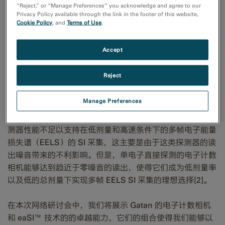
“Reject,” or “Manage Preferences” you acknowledge and agree to our
Privacy Policy available through the link in the footer of this website,
Cookie Policy
, and
Terms of Use
.
使用直接探测相机进行剂
量分割的 EELS 谱成像采集
Accept
Reject
多帧累加的谱成像（SI）被证明是能够在扫描透射电子显微
Manage Preferences
术（STEM）表征下同时提高谱成像分辨率和信噪比
（SNR）的有效方法[1]。基于闪烁体的 CMOS 和 CCD 探
测器性能不足以支持在低剂量和高速条件下的多帧电子能量
损失谱（EELS）的 SI 采集，这主要是由于这类探测器的读
出噪音带来的不利影响。但是，单电子直接探测的电子计数
相机能够达到趋近于零噪音的读出，使得它们成为低剂量率
以及低的总剂量下实现多帧 EELS SI 采集的理想选择[2]。
在本次网络研讨会中，我们将展示 Gatan 的电子计数相机
和 eaSI™ 技术的的卓越能力，它们的组合使得我们能够以