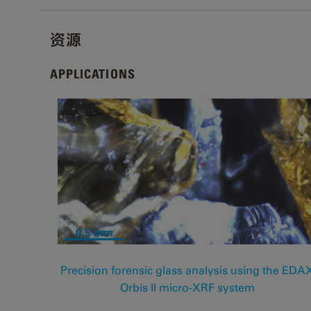
资源
APPLICATIONS
Precision forensic glass analysis using the EDA
Orbis II micro-XRF system