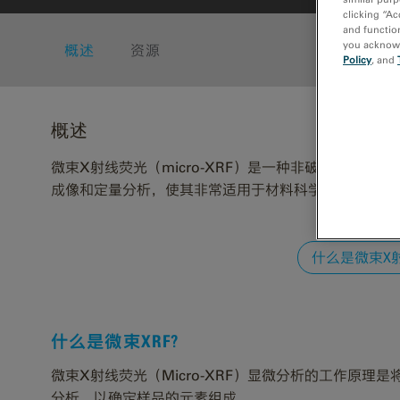
clicking “Ac
and function
you acknowle
概述
资源
Policy
, and
概述
微束X射线荧光（micro-XRF）是一种非破坏性分
成像和定量分析，使其非常适用于材料科学、法医学、
什么是微束X射线
什么是微束XRF?
微束X射线荧光（Micro-XRF）显微分析的工作原
分析，以确定样品的元素组成。