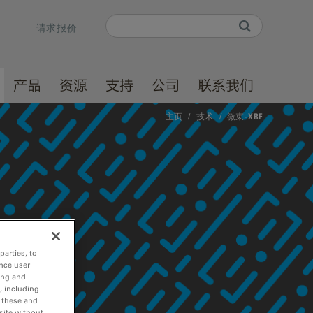
Search
请求报价
Search form
产品
资源
支持
公司
联系我们
主页
/
技术
/
微束-XRF
parties, to
nce user
ing and
, including
r these and
site without