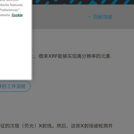
ebsite features
 Preferences”
website,
Cookie
回到顶部
焦到一个小的点上，微束XRF能够实现高分辨率的元素
RF的工作流程
射特征的次级（荧光）X射线。然后，这些X射线被检测并