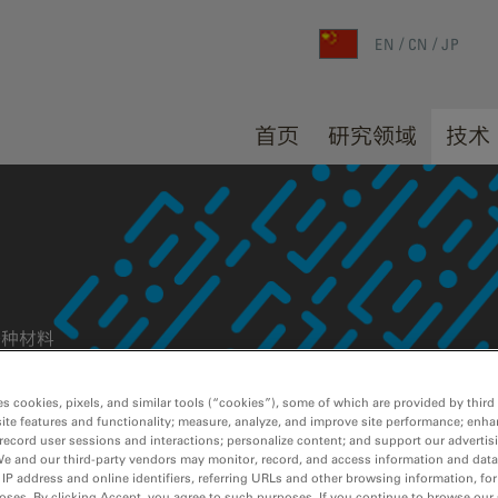
EN
CN
JP
首页
研究领域
技术
各种材料
es cookies, pixels, and similar tools (“cookies”), some of which are provided by third 
ite features and functionality; measure, analyze, and improve site performance; enha
record user sessions and interactions; personalize content; and support our advertis
We and our third-party vendors may monitor, record, and access information and data
 IP address and online identifiers, referring URLs and other browsing information, fo
oses. By clicking Accept, you agree to such purposes. If you continue to browse our 