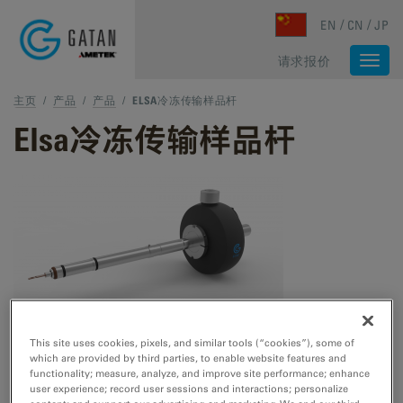
Skip to main content
EN
CN
JP
请求报价
Togg
navi
主页
/
产品
/
产品
/
ELSA冷冻传输样品杆
Elsa冷冻传输样品杆
全新一代冷冻传输样品杆，升级您的高分辨冷冻电镜和三维
重构体验。
This site uses cookies, pixels, and similar tools (“cookies”), some of
which are provided by third parties, to enable website features and
functionality; measure, analyze, and improve site performance; enhance
user experience; record user sessions and interactions; personalize
请求报价
售后服务