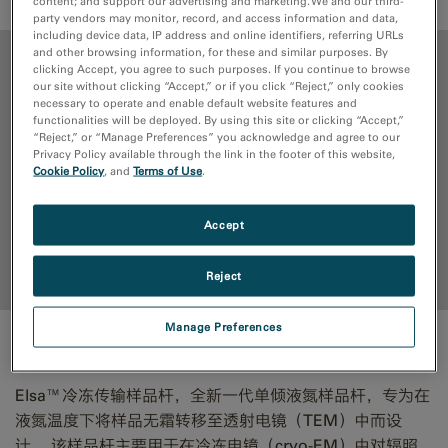
content; and support our advertising and marketing. We and our third-
party vendors may monitor, record, and access information and data,
including device data, IP address and online identifiers, referring URLs
and other browsing information, for these and similar purposes. By
优点
clicking Accept, you agree to such purposes. If you continue to browse
our site without clicking “Accept,” or if you click “Reject,” only cookies
necessary to operate and enable default website features and
媒体库
functionalities will be deployed. By using this site or clicking “Accept,”
“Reject,” or “Manage Preferences” you acknowledge and agree to our
Privacy Policy available through the link in the footer of this website,
出版物
Cookie Policy
, and
Terms of Use
.
资源
Accept
回到顶部
Reject
Manage Preferences
优点
Elsa™冷冻传输样品杆，全新一代单倾液氮样品杆，专为在
液氮温度下将样品无霜转移至透射电镜（TEM）中而设
计。 该样品杆主要用于在冷冻电镜（cryo-EM）中对辐照