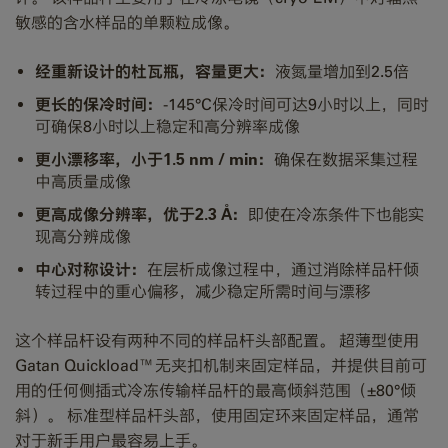
敏感的含水样品的单颗粒成像。
经重新设计的杜瓦瓶，容量更大：
液氮量增加到2.5倍
更长的保冷时间：
-145°C保冷时间可达9小时以上，同时
可确保8小时以上稳定和高分辨率成像
更小漂移率，小于1.5 nm / min：
确保在数据采集过程
中高质量成像
更高成像分辨率，优于2.3 Å：
即使在冷冻条件下也能实
现高分辨成像
中心对称设计：
在层析成像过程中，通过消除样品杆倾
转过程中的重心偏移，减少稳定所需时间与漂移
这个样品杆设有两种不同的样品杆头部配置。 超薄型使用
Gatan Quickload™无夹扣机制来固定样品，并提供目前可
用的任何侧插式冷冻传输样品杆的最高倾斜范围（±80°倾
斜）。 标准型样品杆头部，使用固定环来固定样品，通常
对于新手用户最容易上手。