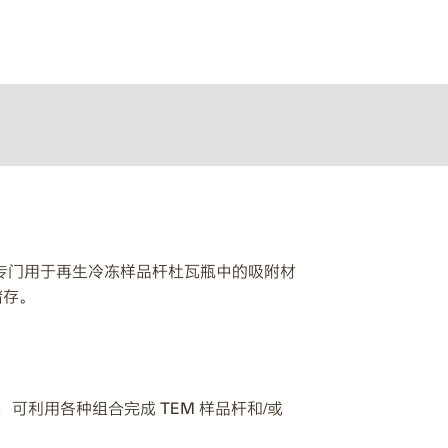
专门用于再生冷冻样品杆杜瓦瓶中的吸附材
储存。
可利用各种组合完成 TEM 样品杆和/或