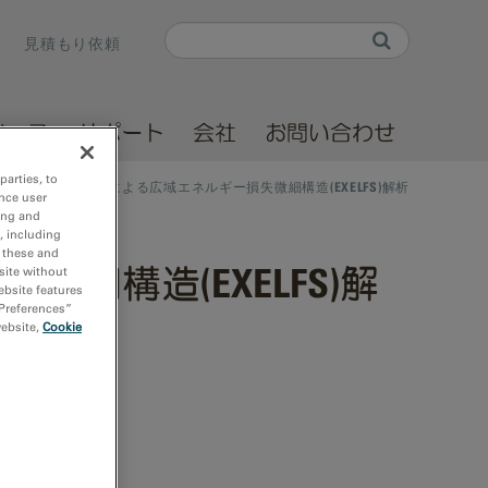
Search
見積もり依頼
Search form
ソース
サポート
会社
お問い合わせ
parties, to
ーロスEELS測定による広域エネルギー損失微細構造(EXELFS)解析
nce user
ing and
, including
r these and
細構造(EXELFS)解
site without
ebsite features
 Preferences”
website,
Cookie
0, 2026
 am