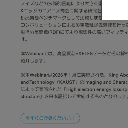
ノイズなどの技術的困難により大きく遅れをとってい
Kエッジのコアロス構造に関する研究を、X線吸収分光
析品質をベンチマークとして比較します。さらに、ゼロ
コンボリューションによる多重散乱除去処理を行っ
動径分布関数(RDF)にてより視認性の高いフィッテ
す。
本Webinarでは、高品質なEXELFSデータとそ
紹介します。
※本Webinarは2026年１月に実施された、King Abdullah 
and Technology（KAUST）のImaging and Charac
によって実施された「High electron energy loss spect
structure」を日本語訳して実施するものとなります
今すぐご登録ください！