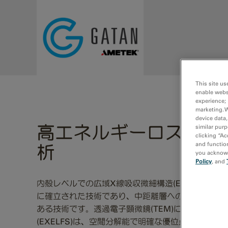
Skip to main content
This site us
enable webs
experience; 
marketing. 
device data,
高エネルギーロスEELS
similar purp
clicking “Ac
and function
析
you acknowle
Policy
, and
内殻レベルでの広域X線吸収微細構造(EXAFS)は
に確立された技術であり、中距離層への拡張や、配
ある技術です。透過電子顕微鏡(TEM)における広域
(EXELFS)は、空間分解能で明確な優位点を持つ