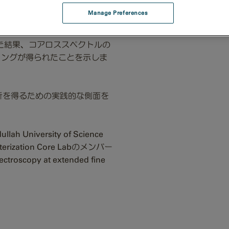
ます。ここでは、Cu箔のCu-
Get directions
Manage Preferences
法(XAS)と同等の微細構造解
JP
ロスピーク(ZLP)を用いたデ
た結果、コアロススペクトルの
ィングが得られたことを示しま
の解析を得るための実践的な側面を
University of Science
terization Core Labのメンバー
roscopy at extended fine
。