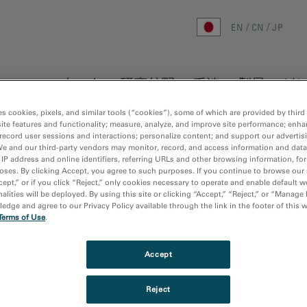
EN
CN
JP
ホーム
研究分野
手法
製品
リ
es cookies, pixels, and similar tools (“cookies”), some of which are provided by third 
ホーム
/
会社
/
イベント
/
高エネルギ
ite features and functionality; measure, analyze, and improve site performance; enha
record user sessions and interactions; personalize content; and support our advertis
We and our third-party vendors may monitor, record, and access information and data
 IP address and online identifiers, referring URLs and other browsing information, fo
測定による広域エネルギー損失微
oses. By clicking Accept, you agree to such purposes. If you continue to browse our 
cept,” or if you click “Reject,” only cookies necessary to operate and enable default w
alities will be deployed. By using this site or clicking “Accept,” “Reject,” or “Manage
dge and agree to our Privacy Policy available through the link in the footer of this 
Terms of Use
.
Thursday, July 3
、短距離構造や化学的秩序の分析
Accept
10:00 am - 11:00
位環境の解析への応用可能性も
Webinar
エネルギー損失微細構造
Reject
Japan
にもかかわらず、光学や検出・散乱
,