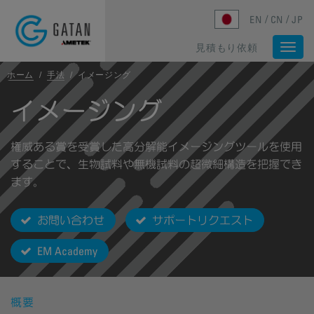
Skip to main content
EN
CN
JP
見積もり依頼
Togg
navi
ホーム
/
手法
/
イメージング
イメージング
権威ある賞を受賞した高分解能イメージングツールを使用
することで、生物試料や無機試料の超微細構造を把握でき
ます。
お問い合わせ
サポートリクエスト
EM Academy
概要