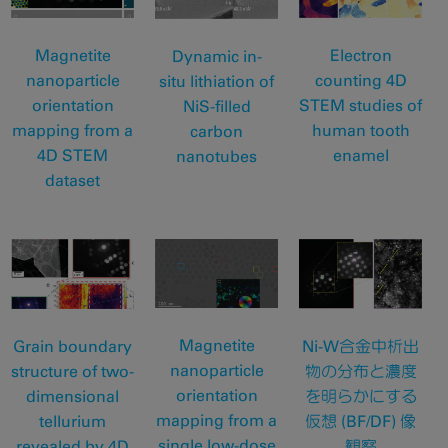
Magnetite
Electron
Dynamic in-
nanoparticle
counting 4D
situ lithiation of
orientation
STEM studies of
NiS-filled
mapping from a
human tooth
carbon
4D STEM
enamel
nanotubes
dataset
Magnetite
Grain boundary
Ni-W合金中析出
nanoparticle
structure of two-
物の分布と濃度
orientation
dimensional
を明らかにする
mapping from a
tellurium
仮想 (BF/DF) 像
single low-dose
revealed by 4D
観察