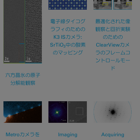
電子線タイコグ
最適化された像
ラフィのための
観察と回折実験
K3 ISカメラ:
のための
SrTiO
中の酸素
ClearViewカメ
3
のマッピング
ラのフレームコ
ントロールモー
ド
六方晶氷の原子
分解能観察
Metroカメラを
Imaging
Acquiring