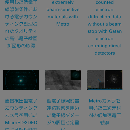
使用した低電子
extremely
counted
線照射条件にお
beam-sensitive
electron
ける電子カウン
materials with
diffraction data
ティング処理さ
Metro
without a beam
れたクオリティ
stop with Gatan
の高い電子線回
electron
折図形の取得
counting direct
detectors
直接検出型電子
低電子線照射量
Metroカメラを
カウンティング
連続観察を用い
用いた二次元材
カメラを用いた
た電子線ダメー
料の低加速電圧
MicroED/3DED
ジの評価と定量
観察
による解析能力
化