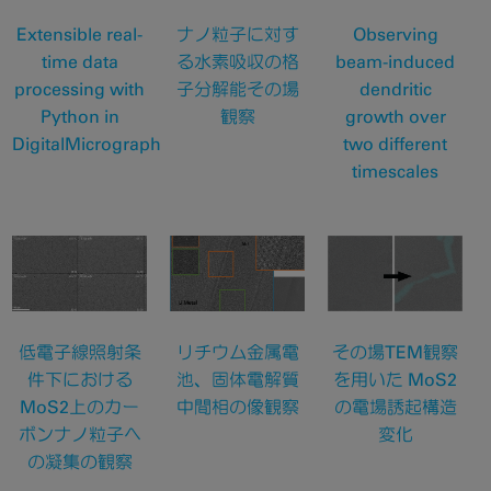
Extensible real-
ナノ粒子に対す
Observing
time data
る水素吸収の格
beam-induced
processing with
子分解能その場
dendritic
Python in
観察
growth over
DigitalMicrograph
two different
timescales
低電子線照射条
リチウム金属電
その場TEM観察
件下における
池、固体電解質
を用いた MoS2
MoS2上のカー
中間相の像観察
の電場誘起構造
ボンナノ粒子へ
変化
の凝集の観察