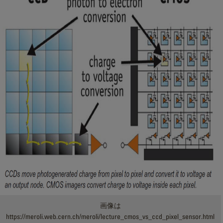
画像は
https://meroli.web.cern.ch/meroli/lecture_cmos_vs_ccd_pixel_sensor.html