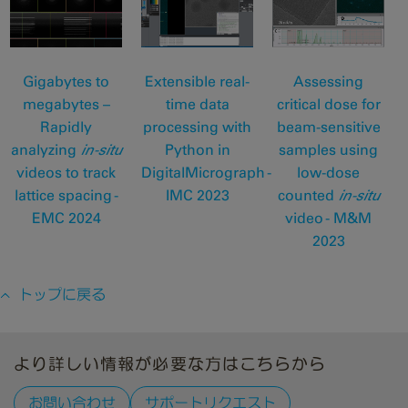
Gigabytes to
Extensible real-
Assessing
megabytes –
time data
critical dose for
Rapidly
processing with
beam-sensitive
analyzing
in-situ
Python in
samples using
videos to track
DigitalMicrograph -
low-dose
lattice spacing -
IMC 2023
counted
in-situ
EMC 2024
video - M&M
2023
トップに戻る
より詳しい情報が必要な方はこちらから
お問い合わせ
サポートリクエスト