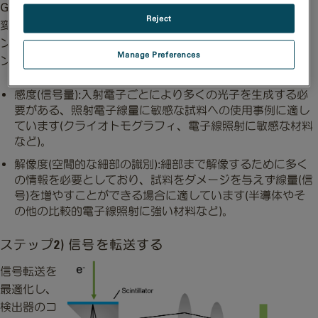
Gatanでは独自開発の蛍光体シンチレーターを使用して信号
Reject
変換を最適化し、検出器の感度と解像度を高めています。シ
ンチレーターを選択する際には、感度と解像度の最適なバラ
Manage Preferences
ンスを把握しておくことをお勧めします。
感度(信号量):入射電子ごとにより多くの光子を生成する必
要がある、照射電子線量に敏感な試料への使用事例に適し
ています(クライオトモグラフィ、電子線照射に敏感な材料
など)。
解像度(空間的な細部の識別):細部まで解像するために多く
の情報を必要としており、試料をダメージを与えず線量(信
号)を増やすことができる場合に適しています(半導体やそ
の他の比較的電子線照射に強い材料など)。
ステップ2) 信号を転送する
信号転送を
最適化し、
検出器のコ