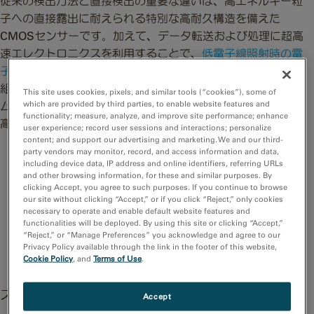
従来の検出方法と直接検出の重要な違いは、高エネルギー粒
子への直接露出に耐えられる特別な高耐久構造を備えた
CMOSセンサーです。加えて、データ転送および処理に超高
速
エレクトロニクスを利用することで、
低電子線照射時の電
子カウンティングと超解像観察
が達成されました。これらを
組み合わせることによって、毎秒400フレーム(fps)の
フレー
This site uses cookies, pixels, and similar tools (“cookies”), some of
which are provided by third parties, to enable website features and
ムレート(4k x 4kピクセル時)がリアルタイムで処理され、最
functionality; measure, analyze, and improve site performance; enhance
高の結果が得られるようになりました。
user experience; record user sessions and interactions; personalize
content; and support our advertising and marketing. We and our third-
party vendors may monitor, record, and access information and data,
including device data, IP address and online identifiers, referring URLs
電子を信号に変換する
信号を転送する
and other browsing information, for these and similar purposes. By
clicking Accept, you agree to such purposes. If you continue to browse
our site without clicking “Accept,” or if you click “Reject,” only cookies
necessary to operate and enable default website features and
センサーで信号を検出する
functionalities will be deployed. By using this site or clicking “Accept,”
“Reject,” or “Manage Preferences” you acknowledge and agree to our
Privacy Policy available through the link in the footer of this website,
信号を電気的に転送し、読み出して結像する
Cookie Policy
, and
Terms of Use
.
ステップ1) 電子を信号に変換する
Accept