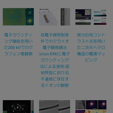
微分位相コント
電子カウンティ
低電子線照射条
ラスト法を用い
ング機能を用い
件でのクライオ
た二次元ヘテロ
た200 kVでのグ
電子顕微鏡法
構造の電場マッ
ラフェン像観察
(cryo-EM)と電子
ピング
カウンティング
法による液相-固
相界面における
不連続に存在す
るイオンの観察