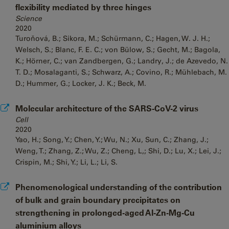
flexibility mediated by three hinges
Science
2020
Turoňová, B.; Sikora, M.; Schürmann, C.; Hagen, W. J. H.;
Welsch, S.; Blanc, F. E. C.; von Bülow, S.; Gecht, M.; Bagola,
K.; Hörner, C.; van Zandbergen, G.; Landry, J.; de Azevedo, N.
T. D.; Mosalaganti, S.; Schwarz, A.; Covino, R.; Mühlebach, M.
D.; Hummer, G.; Locker, J. K.; Beck, M.
Molecular architecture of the SARS-CoV-2 virus
Cell
2020
Yao, H.; Song, Y.; Chen, Y.; Wu, N.; Xu, Sun, C.; Zhang, J.;
Weng, T.; Zhang, Z.; Wu, Z.; Cheng, L,; Shi, D.; Lu, X.; Lei, J.;
Crispin, M.; Shi, Y.; Li, L.; Li, S.
Phenomenological understanding of the contribution
of bulk and grain boundary precipitates on
strengthening in prolonged-aged Al-Zn-Mg-Cu
aluminium alloys