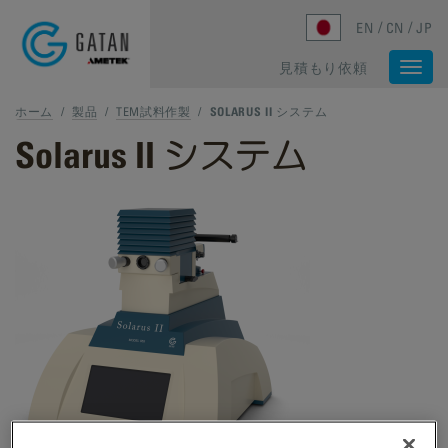
Skip to main content
EN
CN
JP
見積もり依頼
Togg
navi
ホーム
/
製品
/
TEM試料作製
/
SOLARUS II システム
Solarus II システム