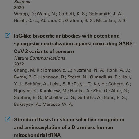
Science
2020
Wrapp, D.; Wang, N.; Corbett, K. S.; Goldsmith, J. A.;
Hsieh, C. -L.; Abiona, O.; Graham, B. S.; McLellan, J. S.
IgG-like bispecific antibodies with potent and
synergistic neutralization against circulating SARS-
CoV-2 variants of concern
Nature Communications
2022
Chang, M. R.; Tomasovic, L.; Kuzmina, N. A.; Ronk, A. J.;
Byrne, P. O.; Johnson, R.; Storm, N.; Olmedillas, E.; Hou,
Y. J.; Schäfer, A.; Leist, S. R.; Tse, L. T.; Ke, H.; Coherd, C.;
Nguyen, K.; Kamkaew, M.; Honko, A.; Zhu, Q.; Alter, G.;
Saphire, E. O.; McLellan, J. S.; Griffiths, A.; Baric, R. S.;
Bukreyev. A.; Marasco. W. A.
Structural basis for shape-selective recognition
and aminoacylation of a D-armless human
mitochondrial tRNA