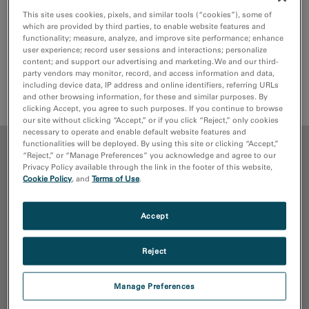
This site uses cookies, pixels, and similar tools (“cookies”), some of
which are provided by third parties, to enable website features and
functionality; measure, analyze, and improve site performance; enhance
TEM、SEM試料および試料ホルダーから炭化水素コンタ
user experience; record user sessions and interactions; personalize
ミネーションを除去する次世代のプラズマツール
content; and support our advertising and marketing. We and our third-
party vendors may monitor, record, and access information and data,
including device data, IP address and online identifiers, referring URLs
見積もり依頼
サポートリクエスト
and other browsing information, for these and similar purposes. By
clicking Accept, you agree to such purposes. If you continue to browse
our site without clicking “Accept,” or if you click “Reject,” only cookies
necessary to operate and enable default website features and
functionalities will be deployed. By using this site or clicking “Accept,”
メリット
“Reject,” or “Manage Preferences” you acknowledge and agree to our
Privacy Policy available through the link in the footer of this website,
Cookie Policy
, and
Terms of Use
.
メディアライブラリ
Accept
パブリケーション
Reject
リソース
Manage Preferences
トップに戻る