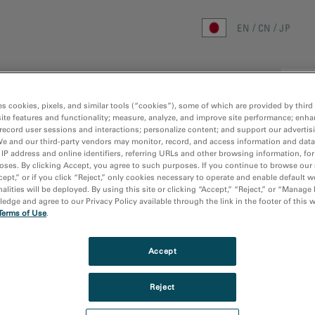
EN
CN
JP
ホーム
研究分野
手法
製品
リ
es cookies, pixels, and similar tools (“cookies”), some of which are provided by third 
ite features and functionality; measure, analyze, and improve site performance; enha
record user sessions and interactions; personalize content; and support our advertis
We and our third-party vendors may monitor, record, and access information and data
 IP address and online identifiers, referring URLs and other browsing information, fo
oses. By clicking Accept, you agree to such purposes. If you continue to browse our 
cept,” or if you click “Reject,” only cookies necessary to operate and enable default w
alities will be deployed. By using this site or clicking “Accept,” “Reject,” or “Manage
found
dge and agree to our Privacy Policy available through the link in the footer of this 
Terms of Use
.
Accept
Reject