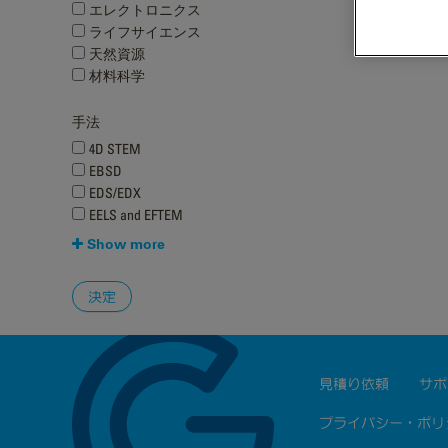
エレクトロニクス
ライフサイエンス
天然資源
材料科学
手法
4D STEM
EBSD
EDS/EDX
EELS and EFTEM
Show more
見積り依頼
サポ
プライバシー・ポリ