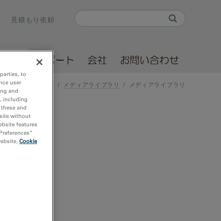
Search
見積もり依頼
Search form
ソース
サポート
会社
お問い合わせ
parties, to
nce user
ホーム
/
メディアライブラリ
/
メディアライブラリ
ing and
, including
r these and
site without
ebsite features
 Preferences”
website,
Cookie