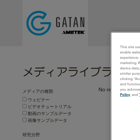
Skip to main content
This site us
enable webs
experience; 
marketing. 
メディアライブラリ
device data,
similar purp
clicking “Ac
and function
No results were 
you acknowle
メディアの種類
Policy
, and
ウェビナー
ビデオチュートリアル
動画のサンプルデータ
画像サンプルデータ
研究分野