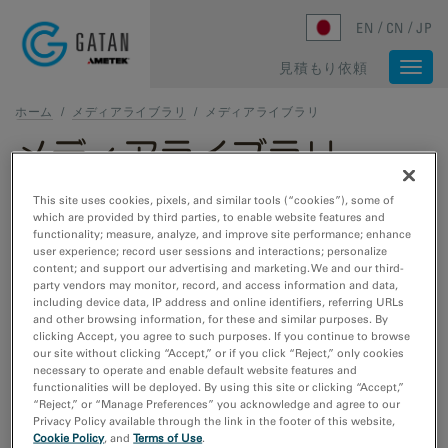
Skip to main content
EN
CN
JP
見積もり依頼
Togg
navi
ホーム
/
メディアライブラリ
/
メディアライブラリ
メディアライブラリ
This site uses cookies, pixels, and similar tools (“cookies”), some of
1 - 1 of 1 media results
which are provided by third parties, to enable website features and
functionality; measure, analyze, and improve site performance; enhance
user experience; record user sessions and interactions; personalize
メディアの種類
content; and support our advertising and marketing. We and our third-
ウェビナー
party vendors may monitor, record, and access information and data,
including device data, IP address and online identifiers, referring URLs
ビデオチュートリアル
and other browsing information, for these and similar purposes. By
動画のサンプルデータ
clicking Accept, you agree to such purposes. If you continue to browse
画像サンプルデータ
our site without clicking “Accept,” or if you click “Reject,” only cookies
necessary to operate and enable default website features and
functionalities will be deployed. By using this site or clicking “Accept,”
研究分野
“Reject,” or “Manage Preferences” you acknowledge and agree to our
Privacy Policy available through the link in the footer of this website,
エレクトロニクス
Cookie Policy
, and
Terms of Use
.
ライフサイエンス