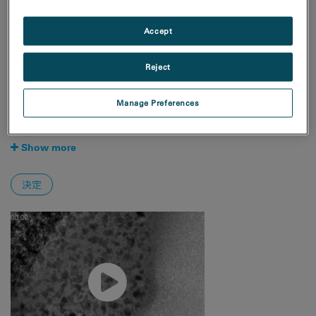
天然資源
材料科学
Accept
手法
Reject
4D STEM
EBSD
Manage Preferences
EDS/EDX
EELS and EFTEM
Show more