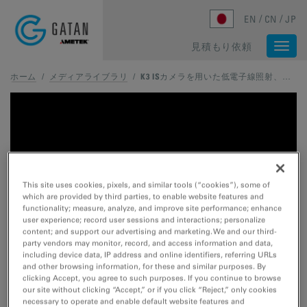
Skip to main content
EN
CN
JP
見積もり依頼
Togg
navi
ホーム
/
メディアライブラリ
/
K3 ISカメラを用いた低電子線照射、高速その場TEM観察
This site uses cookies, pixels, and similar tools (“cookies”), some of
which are provided by third parties, to enable website features and
functionality; measure, analyze, and improve site performance; enhance
user experience; record user sessions and interactions; personalize
content; and support our advertising and marketing. We and our third-
party vendors may monitor, record, and access information and data,
including device data, IP address and online identifiers, referring URLs
and other browsing information, for these and similar purposes. By
clicking Accept, you agree to such purposes. If you continue to browse
our site without clicking “Accept,” or if you click “Reject,” only cookies
necessary to operate and enable default website features and