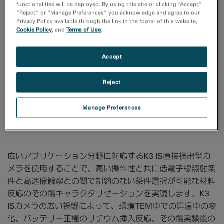
functionalities will be deployed. By using this site or clicking “Accept,”
“Reject,” or “Manage Preferences” you acknowledge and agree to our
Privacy Policy available through the link in the footer of this website,
Cookie Policy
, and
Terms of Use
.
Accept
K3 ISカメラを用いた低電
Reject
子線照射、高速その場
Manage Preferences
TEM観察
広いアプリケーション分野に対応するK3 IS直接検出型カ
メラを使用することで、高い操作性と共に低電子線照射条
件と高速像観察との間で制約のない条件選択が可能な材料
反応のその場キャラクタリゼーションを実現します。K3
ISカメラの広い視野によって、環境TEM中での昇温中の変
化、バッテリー正極のリチウム挿入反応、その場実験後の