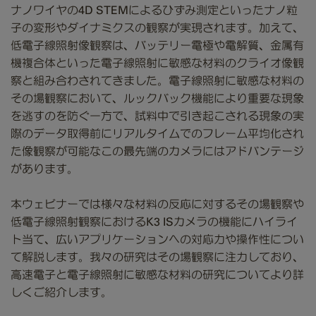
ナノワイヤの4D STEMによるひずみ測定といったナノ粒
子の変形やダイナミクスの観察が実現されます。加えて、
低電子線照射像観察は、バッテリー電極や電解質、金属有
機複合体といった電子線照射に敏感な材料のクライオ像観
察と組み合わされてきました。電子線照射に敏感な材料の
その場観察において、ルックバック機能により重要な現象
を逃すのを防ぐ一方で、試料中で引き起こされる現象の実
際のデータ取得前にリアルタイムでのフレーム平均化され
た像観察が可能なこの最先端のカメラにはアドバンテージ
があります。
本ウェビナーでは様々な材料の反応に対するその場観察や
低電子線照射観察におけるK3 ISカメラの機能にハイライ
ト当て、広いアプリケーションへの対応力や操作性につい
て解説します。我々の研究はその場観察に注力しており、
高速電子と電子線照射に敏感な材料の研究についてより詳
しくご紹介します。