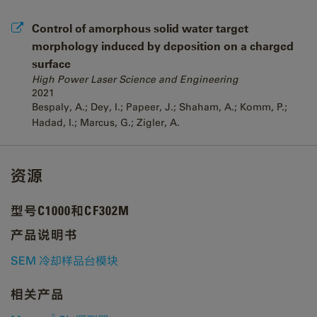
Control of amorphous solid water target
morphology induced by deposition on a charged
surface
High Power Laser Science and Engineering
2021
Bespaly, A.; Dey, I.; Papeer, J.; Shaham, A.; Komm, P.;
Hadad, I.; Marcus, G.; Zigler, A.
资源
型号C1000和CF302M
产品说明书
SEM 冷却样品台模块
相关产品