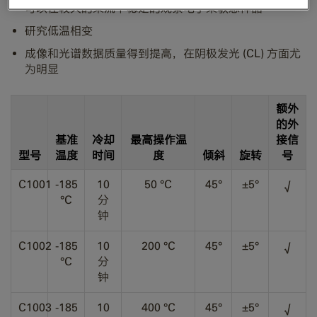
可以在较大的束流下稳定的观察电子束敏感样品
研究低温相变
成像和光谱数据质量得到提高，在阴极发光 (CL) 方面尤
为明显
额外
的外
基准
冷却
最高操作温
接信
型号
温度
时间
度
倾斜
旋转
号
C1001
-185
10
50 °C
45°
±5°
√
°C
分
钟
C1002
-185
10
200 °C
45°
±5°
√
°C
分
钟
C1003
-185
10
400 °C
45°
±5°
√