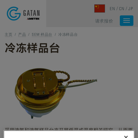
Skip to main content
EN
CN
JP
请求报价
Togg
navi
主页
/
产品
/
SEM 样品台
/
冷冻样品台
冷冻样品台
采用液氦和液氮样品台来开展低温或温度相关研究，从而更
好地了解您的电气和电子材料样品 。