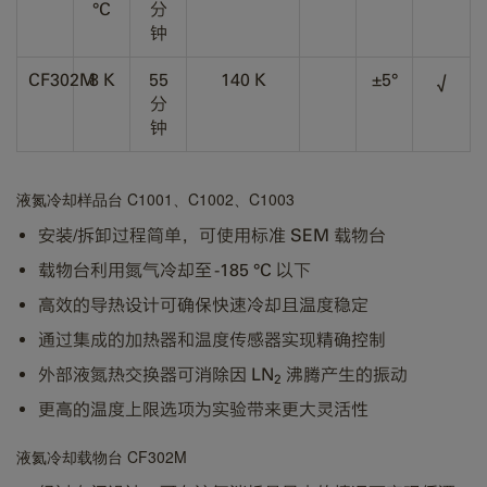
°C
分
钟
CF302M
8 K
55
140 K
±5°
√
分
钟
液氮冷却样品
台 C1001、C1002、C1003
安装/拆卸过程简单，可使用标准 SEM 载物台
载物台利用氮气冷却至 -185 °C 以下
高效的导热设计可确保快速冷却且温度稳定
通过集成的加热器和温度传感器实现精确控制
外部液氮热交换器可消除因 LN
沸腾产生的振动
2
更高的温度上限选项为实验带来更大灵活性
液氦冷却载物台 CF302M