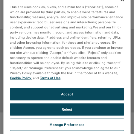
This site uses cookies, pixels, and similar tools (“cookies”), some of
which are provided by third parties, to enable website features and
请求报价
售后服务
functionality; measure, analyze, and improve site performance; enhance
user experience; record user sessions and interactions; personalize
content; and support our advertising and marketing. We and our third-
party vendors may monitor, record, and access information and data,
including device data, IP address and online identifiers, referring URLs
优点
and other browsing information, for these and similar purposes. By
clicking Accept, you agree to such purposes. If you continue to browse
our site without clicking “Accept,” or if you click “Reject,” only cookies
媒体库
necessary to operate and enable default website features and
functionalities will be deployed. By using this site or clicking “Accept,”
“Reject,” or “Manage Preferences” you acknowledge and agree to our
出版物
Privacy Policy available through the link in the footer of this website,
Cookie Policy
, and
Terms of Use
.
资源
Accept
回到顶部
Reject
优点
Manage Preferences