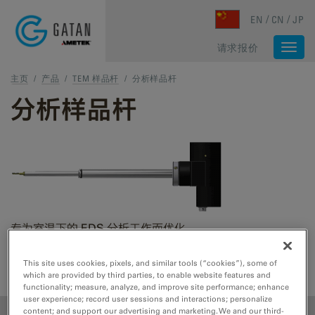
Skip to main content
EN
CN
JP
请求报价
Togg
navi
主页
/
产品
/
TEM 样品杆
/
分析样品杆
分析样品杆
专为室温下的 EDS 分析工作而优化
This site uses cookies, pixels, and similar tools (“cookies”), some of
请求报价
售后服务
which are provided by third parties, to enable website features and
functionality; measure, analyze, and improve site performance; enhance
user experience; record user sessions and interactions; personalize
content; and support our advertising and marketing. We and our third-