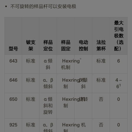
不可旋转的样品杆可以安装电极
最大
引电
极数
铍支
样品
样品
电动
法拉
（选
型号
架
定位
固定
控制
第杯
配）
®
643
标准
α 倾
Hexring
标准
6
斜
机制
646
标准
α、β
Hexring 机
β 倾
标准
4 –
1
倾斜
制
斜
6
650
标准
α 倾
Hexring
旋转
机
否
0
斜和
制
旋转
925
标准
α、β
Hexring 机
否
0
倾斜
制