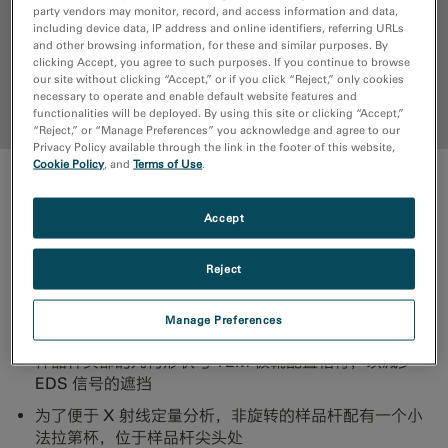
优点
party vendors may monitor, record, and access information and data,
including device data, IP address and online identifiers, referring URLs
and other browsing information, for these and similar purposes. By
资源
clicking Accept, you agree to such purposes. If you continue to browse
our site without clicking “Accept,” or if you click “Reject,” only cookies
necessary to operate and enable default website features and
回到顶部
functionalities will be deployed. By using this site or clicking “Accept,”
“Reject,” or “Manage Preferences” you acknowledge and agree to our
Privacy Policy available through the link in the footer of this website,
Cookie Policy
, and
Terms of Use
.
优点
Accept
TEM 分析样品杆适用于基本的成像和分析应用，例如对
TEM 样品的电子衍射和 X 射线能谱法 (EDS) 分析。
Reject
样品压片为铍金属，可尽量减少不必要的 杂散X 射线信
Manage Preferences
号
样品杆头部的几何形状与 TEM 极靴配置相符，以减少
EDS 信号的遮挡
为了便于 X 射线定量分析，非旋转的样品杆配有一个小
法拉第杯，位于样品杆尖头处