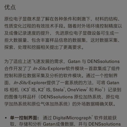
优点
原位电子显微术是了解在各种条件和刺激下，材料的结构、
性质变化过程的有效技术手段。随着对外场环境控制精度以
及成像记录速度的提升， 先进原位电子显微设备可生成一
些大数据量、包含丰富样品信息的数据集，这对数据采集、
探索、处理和挖掘相关提出了更高要求。
为了适应上述飞速发展的需求，Gatan 与 DENSsolutions
合作开发了了
In-Situ
Explorer软件模块—首款集成了组件
控制和原位数据采集及分析的软件模块。通过一个控制界
面，
In-Situ
Explorer提供了一套系统的方法，可将 Gatan
®
®
®
®
®
IS 相机（K3
IS, K2
IS, Stela
, OneView
和 Rio
）记录到
的图像与样品杆（DENSsolutions 原位加热系统、原位电
学加热系统和原位气体加热系统）的外场数据精确关联。
®
单一控制界面：
通过 DigitalMicrograph
软件就能获
取、存储和分析 Gatan成像数据，并与 DENSsolutions