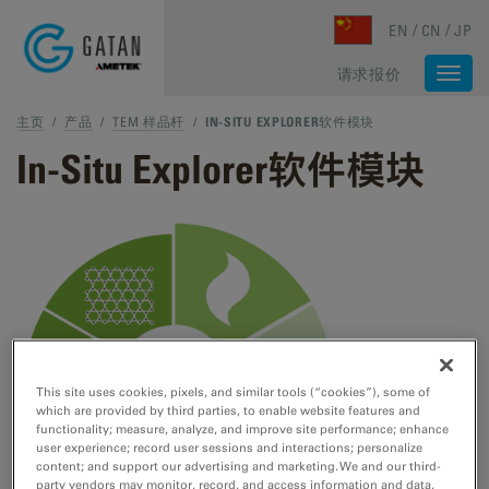
Skip to main content
EN
CN
JP
请求报价
Togg
navi
主页
/
产品
/
TEM 样品杆
/
IN-SITU EXPLORER软件模块
In-Situ Explorer软件模块
This site uses cookies, pixels, and similar tools (“cookies”), some of
which are provided by third parties, to enable website features and
functionality; measure, analyze, and improve site performance; enhance
user experience; record user sessions and interactions; personalize
content; and support our advertising and marketing. We and our third-
party vendors may monitor, record, and access information and data,