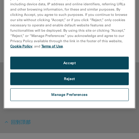
including device data, IP address and online identifiers, referring URLs
and other browsing information, for these and similar purposes. By
clicking Accept, you agree to such purposes. If you continue to browse
our site without clicking “Accept,” or if you click “Reject,” only cookies
DigitalMicrograph 软件目前提供完整的原位控制和数据处
necessary to operate and enable default website features and
functionalities will be deployed. By using this site or clicking “Accept,”
理功能
“Reject,” or “Manage Preferences” you acknowledge and agree to our
Privacy Policy available through the link in the footer of this website,
Cookie Policy
, and
Terms of Use
.
请求报价
售后服务
Accept
优点
Reject
媒体库
Manage Preferences
资源
回到顶部