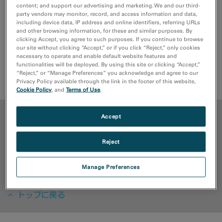
content; and support our advertising and marketing. We and our third-
party vendors may monitor, record, and access information and data,
including device data, IP address and online identifiers, referring URLs
and other browsing information, for these and similar purposes. By
DigitalMicrographソフトウェア内で、あらゆるその場観
clicking Accept, you agree to such purposes. If you continue to browse
our site without clicking “Accept,” or if you click “Reject,” only cookies
察に関わる制御とデータの取り扱いを実現します。
necessary to operate and enable default website features and
functionalities will be deployed. By using this site or clicking “Accept,”
“Reject,” or “Manage Preferences” you acknowledge and agree to our
見積もり依頼
サポートリクエスト
Privacy Policy available through the link in the footer of this website,
Cookie Policy
, and
Terms of Use
.
メリット
Accept
Reject
メディアライブラリ
Manage Preferences
リソース
トップに戻る