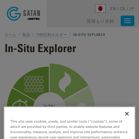
Skip to main content
EN
CN
JP
見積もり依頼
Togg
navi
ホーム
/
製品
/
TEM試料ホルダー
/
IN-SITU EXPLORER
In-Situ Explorer
This site uses cookies, pixels, and similar tools (“cookies”), some of
which are provided by third parties, to enable website features and
functionality; measure, analyze, and improve site performance; enhance
user experience; record user sessions and interactions; personalize