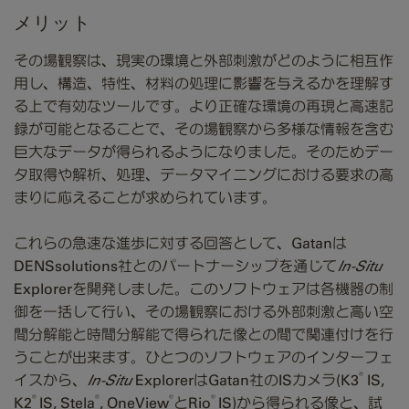
メリット
その場観察は、現実の環境と外部刺激がどのように相互作
用し、構造、特性、材料の処理に影響を与えるかを理解す
る上で有効なツールです。より正確な環境の再現と高速記
録が可能となることで、その場観察から多様な情報を含む
巨大なデータが得られるようになりました。そのためデー
タ取得や解析、処理、データマイニングにおける要求の高
まりに応えることが求められています。
これらの急速な進歩に対する回答として、Gatanは
DENSsolutions社とのパートナーシップを通じて
In-Situ
Explorerを開発しました。このソフトウェアは各機器の制
御を一括して行い、その場観察における外部刺激と高い空
間分解能と時間分解能で得られた像との間で関連付けを行
うことが出来ます。ひとつのソフトウェアのインターフェ
®
イスから、
In-Situ
ExplorerはGatan社のISカメラ(K3
IS,
®
®
®
®
K2
IS, Stela
, OneView
とRio
IS)から得られる像と、試