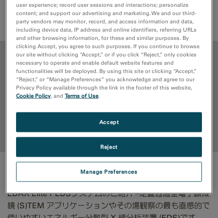
user experience; record user sessions and interactions; personalize
content; and support our advertising and marketing. We and our third-
見積もり依頼
サポートリクエスト
party vendors may monitor, record, and access information and data,
including device data, IP address and online identifiers, referring URLs
and other browsing information, for these and similar purposes. By
clicking Accept, you agree to such purposes. If you continue to browse
our site without clicking “Accept,” or if you click “Reject,” only cookies
メリット
necessary to operate and enable default website features and
functionalities will be deployed. By using this site or clicking “Accept,”
“Reject,” or “Manage Preferences” you acknowledge and agree to our
メディアライブラリ
Privacy Policy available through the link in the footer of this website,
Cookie Policy
, and
Terms of Use
.
リソース
Accept
トップに戻る
Reject
メリット
Manage Preferences
EDAX Elite T EDSシステムのご紹介 –走査透過型電子顕微
鏡 (S)TEM アプリケーションやその場観察の最も直感的で
使いやすいエネルギー分散型 X 線分析装置 (EDS)です。