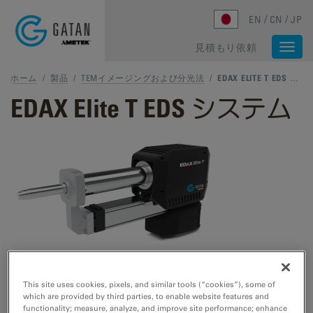
Skip to main content
EN
CN
JP
見積もり依頼
Togg
navi
ホーム
/
製品
/
TEMイメージングおよび分光法
/
EDAX ELITE T EDS システム
EDAX Elite T EDS システム
走査透過型電子顕微鏡 (S)TEM アプリケーションやその場
This site uses cookies, pixels, and similar tools (“cookies”), some of
観察の最も直感的で使いやすいエネルギー分散型 X 線分
which are provided by third parties, to enable website features and
析装置 (EDS)です。
functionality; measure, analyze, and improve site performance; enhance