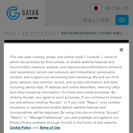
Skip to main content
EN
CN
JP
見積もり依頼
Togg
navi
ホーム
/
メディアライブラリ
/
DIGITALMICROGRAPHのSTEMX OIMを用いた、4D STEMの方位マッピング
This site uses cookies, pixels, and similar tools (“cookies”), some of
which are provided by third parties, to enable website features and
functionality; measure, analyze, and improve site performance; enhance
user experience; record user sessions and interactions; personalize
content; and support our advertising and marketing. We and our third-
party vendors may monitor, record, and access information and data,
including device data, IP address and online identifiers, referring URLs
and other browsing information, for these and similar purposes. By
clicking Accept, you agree to such purposes. If you continue to browse
our site without clicking “Accept,” or if you click “Reject,” only cookies
necessary to operate and enable default website features and
functionalities will be deployed. By using this site or clicking “Accept,”
“Reject,” or “Manage Preferences” you acknowledge and agree to our
Privacy Policy available through the link in the footer of this website,
Cookie Policy
, and
Terms of Use
.