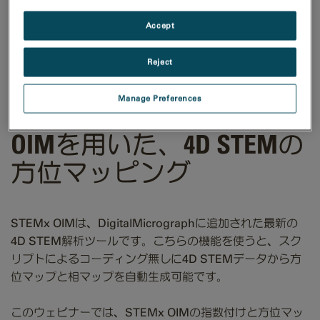
Accept
Reject
Manage Preferences
DigitalMicrographのSTEMx
OIMを用いた、4D STEMの
方位マッピング
STEMx OIMは、DigitalMicrographに追加された最新の
4D STEM解析ツールです。こちらの機能を使うと、スク
リプトによるコーディング無しに4D STEMデータから方
位マップと相マップを自動生成可能です。
このウェビナーでは、STEMx OIMの指数付けと方位マッ