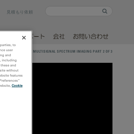
Search
見積もり依頼
Search form
ソース
サポート
会社
お問い合わせ
parties, to
nce user
/
GIF CONTINUUM: MULTISIGNAL SPECTRUM IMAGING PART 2 OF 3
ing and
, including
r these and
site without
ebsite features
 Preferences”
website,
Cookie