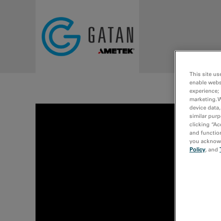
Skip to main content
This site us
enable webs
experience; 
marketing. 
device data,
similar purp
clicking “Ac
and function
you acknowle
Policy
, and