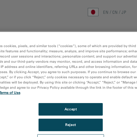
EN
CN
JP
ホーム
研究分野
手法
製品
リ
es cookies, pixels, and similar tools (“cookies”), some of which are provided by third 
ite features and functionality; measure, analyze, and improve site performance; enha
ホーム
/
メディアライブラリ
record user sessions and interactions; personalize content; and support our advertis
We and our third-party vendors may monitor, record, and access information and data
 IP address and online identifiers, referring URLs and other browsing information, fo
oses. By clicking Accept, you agree to such purposes. If you continue to browse our 
cept,” or if you click “Reject,” only cookies necessary to operate and enable default w
alities will be deployed. By using this site or clicking “Accept,” “Reject,” or “Manage
dge and agree to our Privacy Policy available through the link in the footer of this 
Terms of Use
.
Accept
Reject