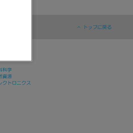
トップに戻る
究分野
料科学
然資源
レクトロニクス