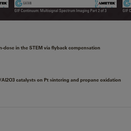
GIF Continuum: Multisignal Spectrum Imaging Part 2 of 3
GIF C
on-dose in the STEM via flyback compensation
/Al2O3 catalysts on Pt sintering and propane oxidation