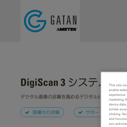
Skip to main content
DigiScan 3 システム
This site us
enable webs
experience; 
デジタル画像の品質を高めるデジタルビーム制御お
marketing. 
device data,
similar purp
見積もり依頼
サポートリクエスト
clicking “Ac
and function
you acknowle