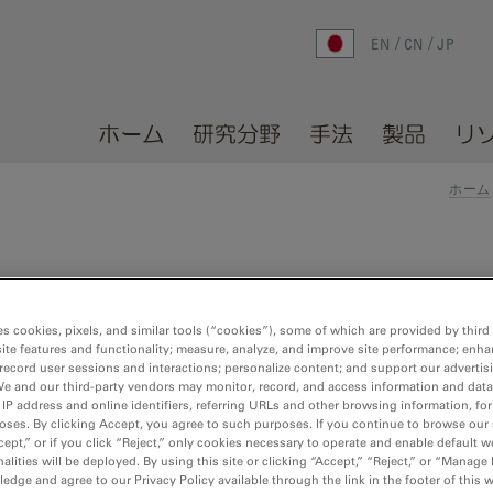
EN
CN
JP
ホーム
研究分野
手法
製品
リ
ホーム
es cookies, pixels, and similar tools (“cookies”), some of which are provided by third 
ite features and functionality; measure, analyze, and improve site performance; enha
record user sessions and interactions; personalize content; and support our advertis
よび画像処理システム。
We and our third-party vendors may monitor, record, and access information and data
 IP address and online identifiers, referring URLs and other browsing information, fo
oses. By clicking Accept, you agree to such purposes. If you continue to browse our 
cept,” or if you click “Reject,” only cookies necessary to operate and enable default w
alities will be deployed. By using this site or clicking “Accept,” “Reject,” or “Manage
dge and agree to our Privacy Policy available through the link in the footer of this 