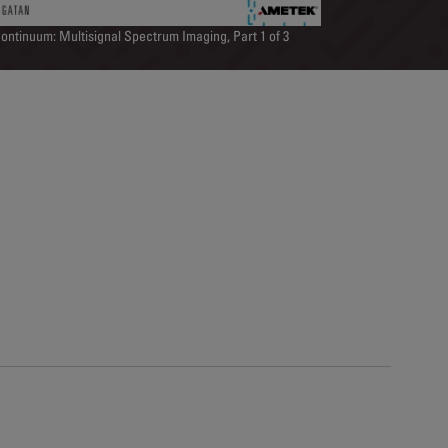
ontinuum: Multisignal Spectrum Imaging, Part 1 of 3