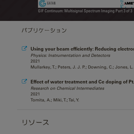
GIF Continuum: Multisignal Spectrum Imaging Part 3 of 3
パブリケーション
Using your beam efficiently: Reducing electr
Physics: Instrumentation and Detectors
2021
Mullarkey, T.; Peters, J. J. P.; Downing, C.; Jones, L.
Effect of water treatment and Ce doping of Pt
Research on Chemical Intermediates
2021
Tomita, A.; Miki, T.; Tai, Y.
リソース