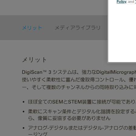
Policy
, and
メリット
メディアライブラリ
パブリケ
メリット
DigiScan™ 3 システムは、強力なDigitalMicrograp
使いやすく柔軟性に富んだ像取得コントロール、優
ー、そして複数のチャンネルからの同時取り込みに
ほぼ全てのSEMとSTEM装置に接続が可能であ
柔軟にスキャン条件とデジタル化諧調を設定する
ら、像質に妥協する必要がありません
アナログ-デジタルまたはデジタル-アナログの
ージング