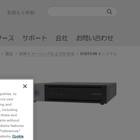
Search
見積もり依頼
Search form
ソース
サポート
会社
お問い合わせ
/
製品
/
SEMイメージングおよび分光法
/
DIGISCAN 3 システム
parties, to
nce user
ing and
, including
r these and
site without
ebsite features
 Preferences”
website,
Cookie