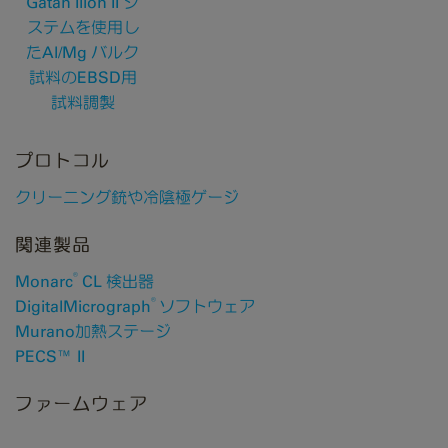
Gatan Ilion II シ
ステムを使用し
たAl/Mg バルク
試料のEBSD用
試料調製
プロトコル
クリーニング銃や冷陰極ゲージ
関連製品
®
Monarc
CL 検出器
®
DigitalMicrograph
ソフトウェア
Murano加熱ステージ
PECS™ II
ファームウェア