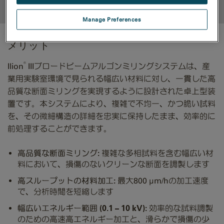
トップに戻る
Manage Preferences
メリット
®
Ilion
IIIブロードビームアルゴンミリングシステムは、産
業用実験室環境で見られる幅広い材料に対し、一貫した高
品質な断面ミリングを実現するように設計された卓上型装
置です。本システムにより、複雑で不均一、かつ脆い試料
を、その微細構造の詳細を忠実に保持したまま、効率的に
前処理することができます。
高品質な断面ミリング:
複雑な多相試料を含む幅広い材
料において、損傷のないクリーンな断面を調製します
高スループットの材料加工:
最大800 µm/hの加工速度
で、分析時間を短縮します
幅広いエネルギー範囲 (0.1 – 10 kV):
効率的な試料調製
のための高速高エネルギー加工と、滑らかで損傷の少