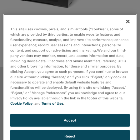
産業用実験環境において遭遇する多種多様な材料に対し、
一貫した高品質な断面ミリングを実現するよう設計されて
This site uses cookies, pixels, and similar tools (“cookies”), some of
which are provided by third parties, to enable website features and
います。
functionality; measure, analyze, and improve site performance; enhance
user experience; record user sessions and interactions; personalize
content; and support our advertising and marketing. We and our third-
見積もり依頼
サポートリクエスト
party vendors may monitor, record, and access information and data,
including device data, IP address and online identifiers, referring URLs
and other browsing information, for these and similar purposes. By
clicking Accept, you agree to such purposes. If you continue to browse
our site without clicking “Accept,” or if you click “Reject,” only cookies
メリット
necessary to operate and enable default website features and
functionalities will be deployed. By using this site or clicking “Accept,”
“Reject,” or “Manage Preferences” you acknowledge and agree to our
メディアライブラリ
Privacy Policy available through the link in the footer of this website,
Cookie Policy
, and
Terms of Use
.
パブリケーション
Accept
リソース
Reject