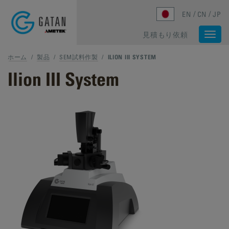
Skip to main content
EN
CN
JP
見積もり依頼
Togg
navi
ホーム
/
製品
/
SEM試料作製
/
ILION III SYSTEM
Ilion III System