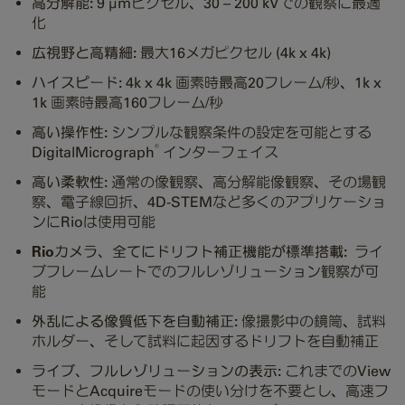
高分解能:
9 µmピクセル、30 – 200 kVでの観察に最適
化
広視野と高精細:
最大16メガピクセル (4k x 4k)
ハイスピード:
4k x 4k 画素時最高20フレーム/秒、1k x
1k 画素時最高160フレーム/秒
高い操作性:
シンプルな観察条件の設定を可能とする
®
DigitalMicrograph
インターフェイス
高い柔軟性:
通常の像観察、高分解能像観察、その場観
察、電子線回折、4D-STEMなど多くのアプリケーショ
ンにRioは使用可能
Rioカメラ、全てにドリフト補正機能が標準搭載:
ライ
ブフレームレートでのフルレゾリューション観察が可
能
外乱による像質低下を自動補正:
像撮影中の鏡筒、試料
ホルダー、そして試料に起因するドリフトを自動補正
ライブ、フルレゾリューションの表示:
これまでのView
モードとAcquireモードの使い分けを不要とし、高速フ