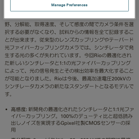
Gatan社では、TEM観察を行う多くのアプリケーションに
Manage Preferences
おいて革新的成果をもたらすことが可能な最新のCMOSカ
®
メラ、Rio
を開発しました。Rioをお使い頂くことで、視
野、分解能、取得速度、そして感度の間でカメラ条件を選
択する必要がなくなり、試料からの情報を全て記録するこ
とが出来ます。従来型のレンズカップリングやテーパード
光ファイバーカップリングカメラでは、シンチレータで発
生する光の多くが失われています。今回Rioの最適化され
た新しいシンチレータと1:1の光ファイバーカップリング
によって、光の信号発生とその検出効率を最大化すること
が可能となりました。Rioは今後、最高加速電圧200kVの
シンチレータカメラの新たなスタンダートとなるモデルで
す。
高感度:
新開発の最適化されたシンチレータと1:1光ファ
イバーカップリング。100%のデューティ比と超低読み
出しノイズを実現するGpixel社製CMOSセンサーの採
用