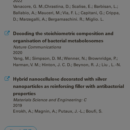
2022
Vanacore, G. M.;Chrastina, D.; Scalise, E.; Barbisan, L.;
Ballabio, A.; Mauceri, M.; Via, F. L.; Capitani, G.; Crippa,
D.; Marzegalli, A.; Bergamaschini. R.; Miglio. L.
Decoding the stoichiometric composition and
organisation of bacterial metabolosomes
Nature Communications
2020
Yang, M.; Simpson, D. M.; Wenner, N.; Brownridge, P.;
Harman, V. M.; Hinton, J. C. D.; Beynon, R. J.; Liu , L. -N.
Hybrid nanocellulose decorated with silver
nanoparticles as reinforcing filler with antibacterial
properties
Materials Science and Engineering: C
2019
Errokh, A.; Magnin, A.; Putaux, J. -L.; Boufi, S.