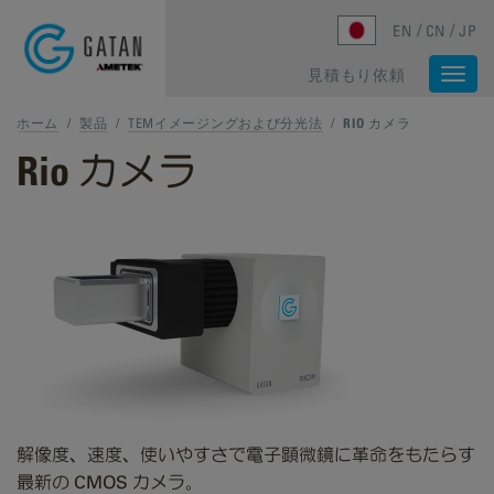
Skip to main content
EN
CN
JP
見積もり依頼
Togg
navi
ホーム
/
製品
/
TEMイメージングおよび分光法
/
RIO カメラ
Rio カメラ
解像度、速度、使いやすさで電子顕微鏡に革命をもたらす
最新の CMOS カメラ。