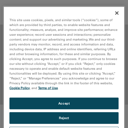
見積もり依頼
サポートリクエスト
This site uses cookies, pixels, and similar tools (“cookies”), some of
which are provided by third parties, to enable website features and
functionality; measure, analyze, and improve site performance; enhance
メリット
user experience; record user sessions and interactions; personalize
content; and support our advertising and marketing. We and our third-
party vendors may monitor, record, and access information and data,
メディアライブラリ
including device data, IP address and online identifiers, referring URLs
and other browsing information, for these and similar purposes. By
clicking Accept, you agree to such purposes. If you continue to browse
our site without clicking “Accept,” or if you click “Reject,” only cookies
パブリケーション
necessary to operate and enable default website features and
functionalities will be deployed. By using this site or clicking “Accept,”
“Reject,” or “Manage Preferences” you acknowledge and agree to our
リソース
Privacy Policy available through the link in the footer of this website,
Cookie Policy
, and
Terms of Use
.
トップに戻る
Accept
メリット
Reject